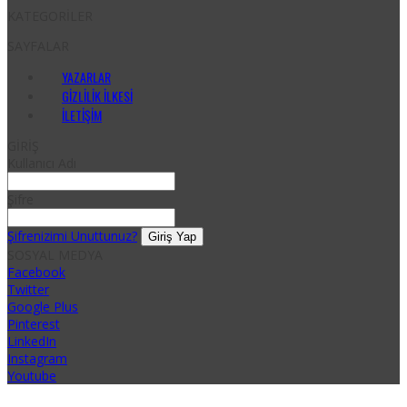
KATEGORİLER
SAYFALAR
YAZARLAR
GIZLILIK İLKESI
İLETIŞIM
GİRİŞ
Kullanıcı Adı
Şifre
Şifrenizimi Unuttunuz?
SOSYAL MEDYA
Facebook
Twitter
Google Plus
Pinterest
LinkedIn
Instagram
Youtube