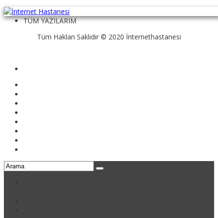
kennithhester@team.takeatripapp.click
TÜM YAZILARIM
Tüm Hakları Saklıdır © 2020 İnternethastanesi