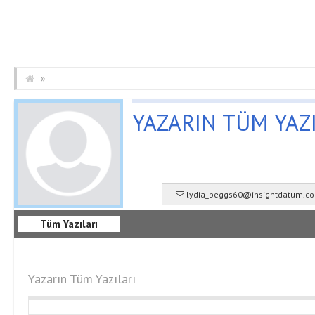
»
YAZARIN TÜM YAZ
lydia_beggs60@insightdatum.c
Tüm Yazıları
Yazarın Tüm Yazıları