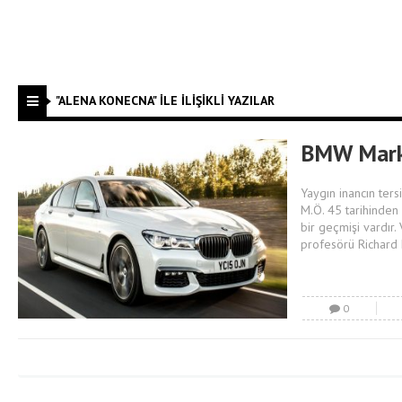
"ALENA KONECNA" ILE İLIŞIKLI YAZILAR
BMW Marka
Yaygın inancın ter
M.Ö. 45 tarihinden 
bir geçmişi vardır
profesörü Richard 
0