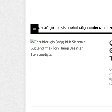
"BAĞIŞIKLIK SISTEMINI GÜÇLENDIREN BESINL
Ç
Ç
ö
u
s