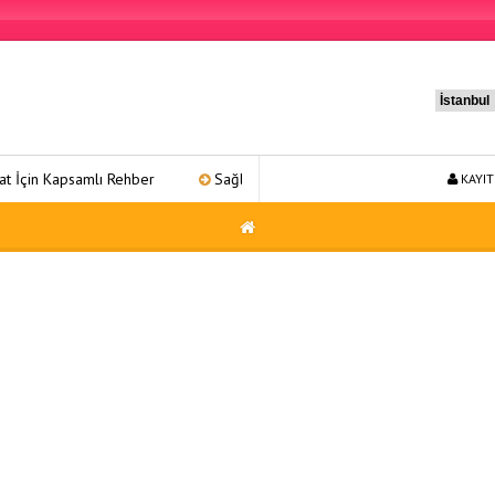
samlı Rehber
Sağlıklı Yaşam 31: Kapsamlı Bir Refah Yolculuğu
KAYIT