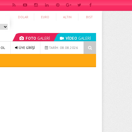
DOLAR
EURO
ALTIN
BIST
FOTO
GALERİ
VİDEO
GALERİ
Sağlıklı Yaşam 49: Bütünsel Yaklaşım ve Sürdürülebilir Alışkanlıklar
 OL
ÜYE GİRİŞİ
TARİH: 08.08.2026