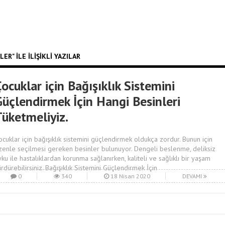
ER" ILE İLIŞIKLI YAZILAR
ocuklar için Bağışıklık Sistemini
Güçlendirmek İçin Hangi Besinleri
Tüketmeliyiz.
ocuklar için bağışıklık sistemini güçlendirmek oldukça zordur. Bunun için
zenle seçilmesi gereken besinler bulunuyor. Dengeli beslenme, deliksiz
yku ile hastalıklardan korunma sağlanırken, kaliteli ve sağlıklı bir yaşam
ürdürebilirsiniz. Bağışıklık Sistemini Güçlendirmek İçin
0
340
18 Nisan 2020
DEVAMI