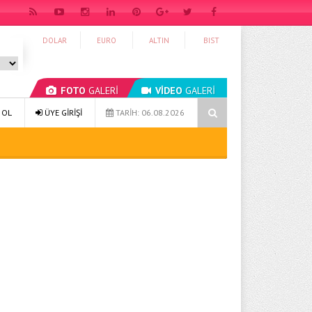
DOLAR
EURO
ALTIN
BIST
FOTO
GALERİ
VİDEO
GALERİ
Sağlıklı Yaşam 49: Bütünsel Yaklaşım ve Sürdürülebilir Alışkanlıklar
 OL
ÜYE GİRİŞİ
TARİH: 06.08.2026