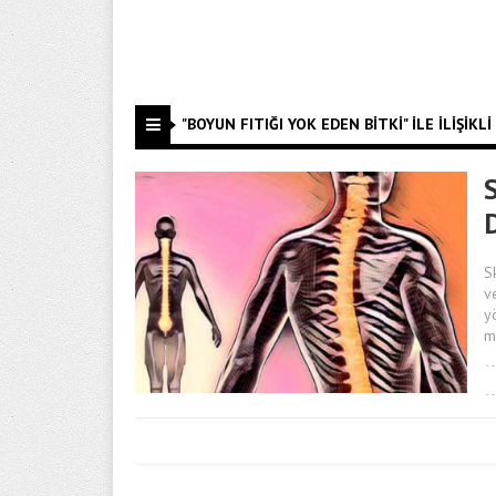
"BOYUN FITIĞI YOK EDEN BITKI" ILE İLIŞIKLI
S
S
v
y
m