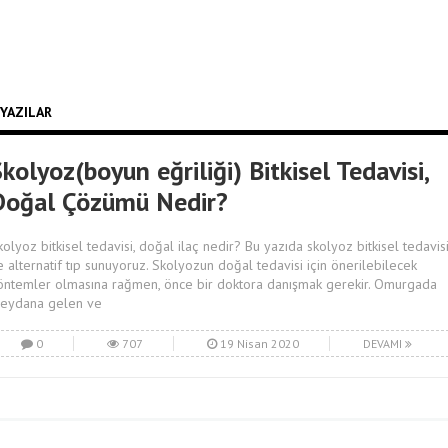
 YAZILAR
kolyoz(boyun eğriliği) Bitkisel Tedavisi,
Doğal Çözümü Nedir?
kolyoz bitkisel tedavisi, doğal ilaç nedir? Bu yazıda skolyoz bitkisel tedavis
e alternatif tıp sunuyoruz. Skolyozun doğal tedavisi için önerilebilecek
öntemler olmasına rağmen, önce bir doktora danışmak gerekir. Omurgada
eydana gelen ve
0
707
19 Nisan 2020
DEVAMI