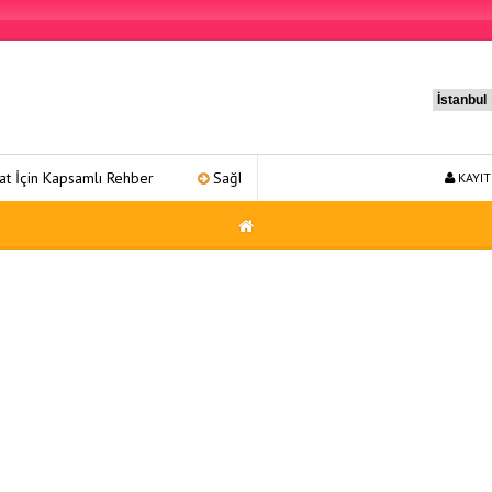
mlı Rehber
Sağlıklı Yaşam 31: Kapsamlı Bir Refah Yolculuğu
KAYIT