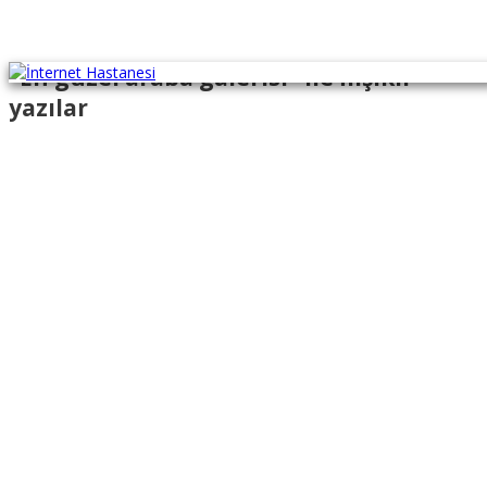
"En güzel araba galerisi" ile İlişikli
yazılar