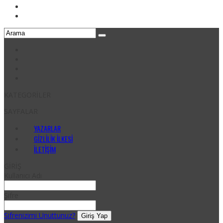
KATEGORİLER
SAYFALAR
YAZARLAR
GIZLILIK İLKESI
İLETIŞIM
GİRİŞ
Kullanıcı Adı
Şifre
Şifrenizimi Unuttunuz?