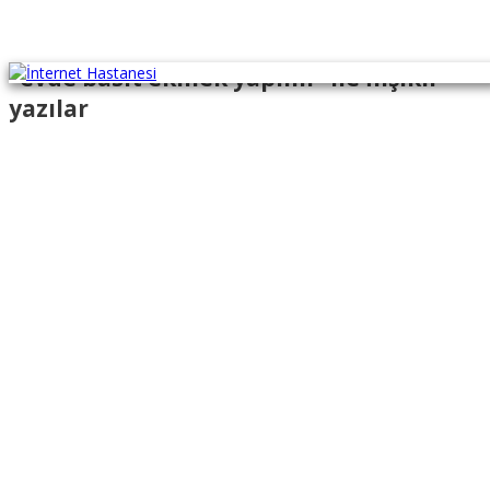
"evde basit ekmek yapımı" ile İlişikli
yazılar