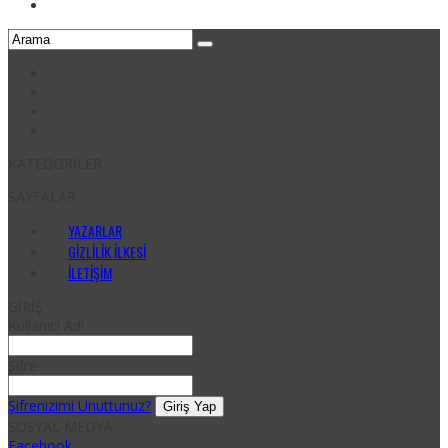
KATEGORİLER
SAYFALAR
YAZARLAR
GIZLILIK İLKESI
İLETIŞIM
GİRİŞ
Kullanıcı Adı
Şifre
Şifrenizimi Unuttunuz?
SOSYAL MEDYA
Facebook