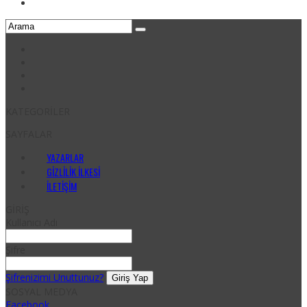
KATEGORİLER
SAYFALAR
YAZARLAR
GIZLILIK İLKESI
İLETIŞIM
GİRİŞ
Kullanıcı Adı
Şifre
Şifrenizimi Unuttunuz?
SOSYAL MEDYA
Facebook