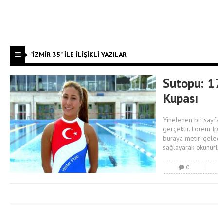
"İZMIR 35" ILE İLIŞIKLI YAZILAR
Sutopu: 1
Kupası
Yinelenen bir sayfa
gerçektir. Lorem I
buraya metin gelec
sağlayarak okunurlu
0