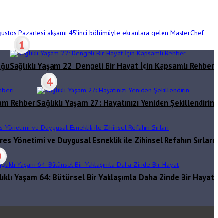
 Ağustos Pazartesi akşamı 45’inci bölümüyle ekranlara gelen MasterChef
1
uğu
Sağlıklı Yaşam 22: Dengeli Bir Hayat İçin Kapsamlı Rehber
4
şam Rehberi
Sağlıklı Yaşam 27: Hayatınızı Yeniden Şekillendirin
res Yönetimi ve Duygusal Esneklik ile Zihinsel Refahın Sırları
9
lıklı Yaşam 64: Bütünsel Bir Yaklaşımla Daha Zinde Bir Hayat