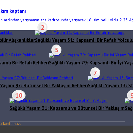
akım kaptanı
unun ardından yarışmanın ana kadrosunda yarışacak 16 isim belli oldu. 2 23
2
lir Alışkanlıklar
Sağlıklı Yaşam 31: Kapsamlı Bir Refah Yolcul
5
samlı Bir Refah Rehberi
Sağlıklı Yaşam 79: Kapsamlı Bir İyi Ya
7
ı Yaşam 97: Bütünsel Bir Yaklaşım Rehberi
Sağlıklı Yaşam 13: St
10
Sağlıklı Yaşam 31: Kapsamlı ve Bütünsel Bir Yaklaşım
Sağ
ullanılamaz.