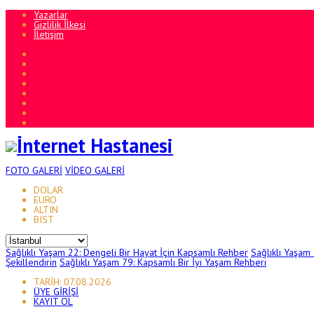
Yazarlar
Gizlilik İlkesi
İletişim
FOTO
GALERİ
VİDEO
GALERİ
DOLAR
EURO
ALTIN
BIST
Sağlıklı Yaşam 22: Dengeli Bir Hayat İçin Kapsamlı Rehber
Sağlıklı Yaşam
Şekillendirin
Sağlıklı Yaşam 79: Kapsamlı Bir İyi Yaşam Rehberi
TARİH: 07.08.2026
ÜYE GİRİŞİ
KAYIT OL