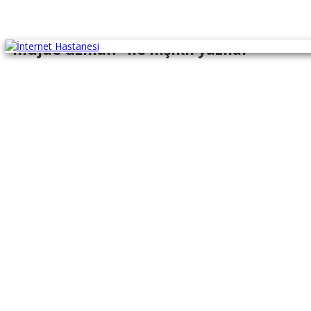
"müjde uzman" ile İlişikli yazılar