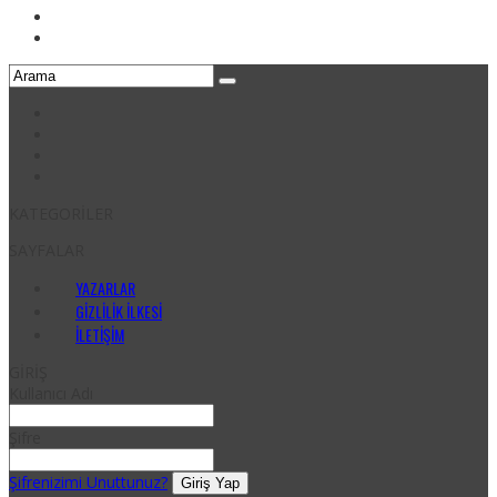
KATEGORİLER
SAYFALAR
YAZARLAR
GIZLILIK İLKESI
İLETIŞIM
GİRİŞ
Kullanıcı Adı
Şifre
Şifrenizimi Unuttunuz?