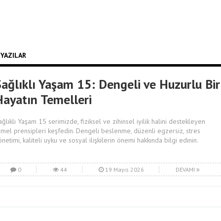
 YAZILAR
Sağlıklı Yaşam 15: Dengeli ve Huzurlu Bir
Hayatın Temelleri
ağlıklı Yaşam 15 serimizde, fiziksel ve zihinsel iyilik halini destekleyen
emel prensipleri keşfedin. Dengeli beslenme, düzenli egzersiz, stres
önetimi, kaliteli uyku ve sosyal ilişkilerin önemi hakkında bilgi edinin.
0
44
19 Mayıs 2026
DEVAMI