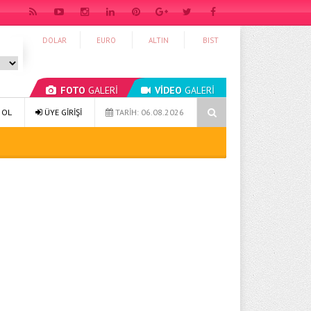
DOLAR
EURO
ALTIN
BIST
FOTO
GALERİ
VİDEO
GALERİ
Sağlıklı Yaşam 49: Bütünsel Yaklaşım ve Sürdürülebilir Alışkanlıklar
 OL
ÜYE GİRİŞİ
TARİH: 06.08.2026