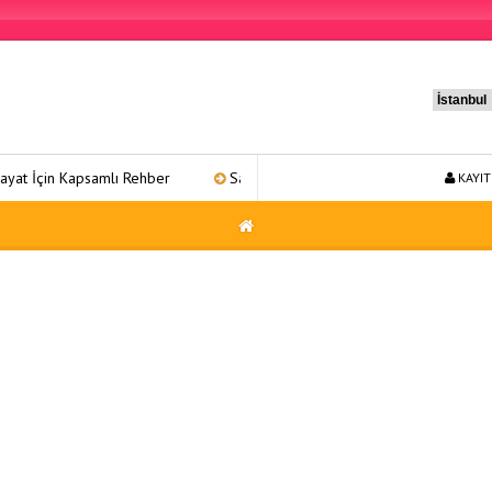
Kapsamlı Rehber
Sağlıklı Yaşam 31: Kapsamlı Bir Refah Yolculuğu
KAYIT