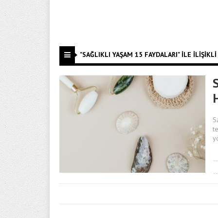
"SAĞLIKLI YAŞAM 15 FAYDALARI" ILE İLIŞIKLI
S
t
y