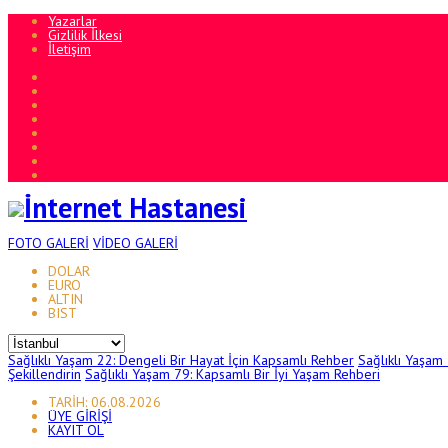
Yazarlar
Gizlilik İlkesi
İletişim
FOTO
GALERİ
VİDEO
GALERİ
DOLAR
EURO
ALTIN
BIST
Sağlıklı Yaşam 22: Dengeli Bir Hayat İçin Kapsamlı Rehber
Sağlıklı Yaşam
Şekillendirin
Sağlıklı Yaşam 79: Kapsamlı Bir İyi Yaşam Rehberi
TARİH: 06.08.2026
ÜYE GİRİŞİ
KAYIT OL