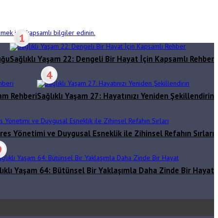
mek için kapsamlı bilgiler edinin.
1
uğu
Sağlıklı Yaşam 22: Dengeli Bir Hayat İçin Kapsamlı Rehber
4
şam Rehberi
Sağlıklı Yaşam 27: Hayatınızı Yeniden Şekillendirin
res Yönetimi ve Duygusal Esneklik ile Zihinsel Refahın Sırları
9
lıklı Yaşam 64: Bütünsel Bir Yaklaşımla Daha Zinde Bir Hayat