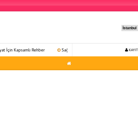
psamlı Rehber
Sağlıklı Yaşam 31: Kapsamlı Bir Refah Yolculuğu
KAYIT