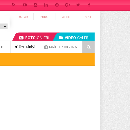
DOLAR
EURO
ALTIN
BIST
FOTO
GALERİ
VİDEO
GALERİ
Sağlıklı Yaşam 49: Bütünsel Yaklaşım ve Sürdürülebilir Alışkanlıklar
 OL
ÜYE GİRİŞİ
TARİH: 07.08.2026