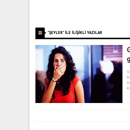
"ŞEYLER" ILE İLIŞIKLI YAZILAR
G
G
k
b
k