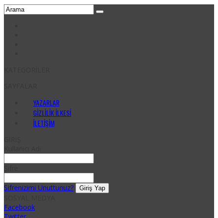
KATEGORİLER
SAYFALAR
YAZARLAR
GIZLILIK İLKESI
İLETIŞIM
GİRİŞ
Kullanıcı Adı
Şifre
Şifrenizimi Unuttunuz?
SOSYAL MEDYA
Facebook
Twitter