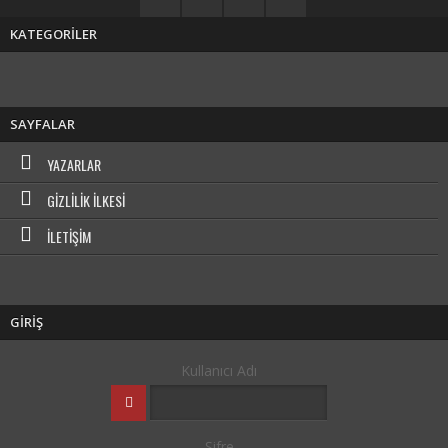
KATEGORİLER
SAYFALAR
YAZARLAR
GIZLILIK İLKESI
İLETIŞIM
GİRİŞ
Kullanıcı Adı
Şifre