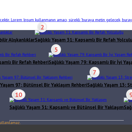
gerçektir. Lorem Ipsum kullanmanın amacı, sürekli ‘buraya metin gelecek, bur
2
lir Alışkanlıklar
Sağlıklı Yaşam 31: Kapsamlı Bir Refah Yolcul
5
samlı Bir Refah Rehberi
Sağlıklı Yaşam 79: Kapsamlı Bir İyi Ya
7
ı Yaşam 97: Bütünsel Bir Yaklaşım Rehberi
Sağlıklı Yaşam 13: St
10
Sağlıklı Yaşam 31: Kapsamlı ve Bütünsel Bir Yaklaşım
Sağ
ullanılamaz.