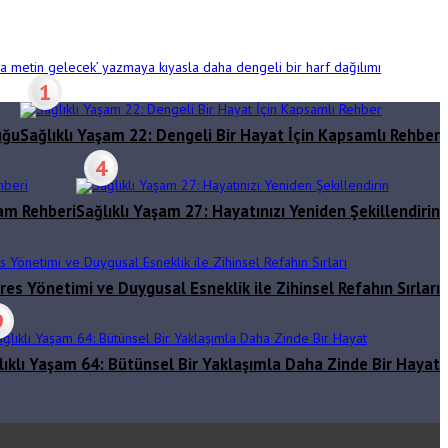
aya metin gelecek’ yazmaya kıyasla daha dengeli bir harf dağılımı
1
uğu
Sağlıklı Yaşam 22: Dengeli Bir Hayat İçin Kapsamlı Rehber
4
şam Rehberi
Sağlıklı Yaşam 27: Hayatınızı Yeniden Şekillendirin
res Yönetimi ve Duygusal Esneklik ile Zihinsel Refahın Sırları
9
lıklı Yaşam 64: Bütünsel Bir Yaklaşımla Daha Zinde Bir Hayat