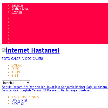
Yazarlar
Gizlilik İlkesi
İletişim
FOTO
GALERİ
VİDEO
GALERİ
DOLAR
EURO
ALTIN
BIST
Sağlıklı Yaşam 22: Dengeli Bir Hayat İçin Kapsamlı Rehber
Sağlıklı Yaşam
Şekillendirin
Sağlıklı Yaşam 79: Kapsamlı Bir İyi Yaşam Rehberi
TARİH: 06.08.2026
ÜYE GİRİŞİ
KAYIT OL