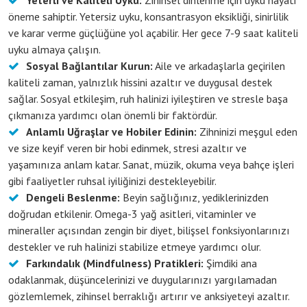
Yeterli ve Kaliteli Uyku:
Zihinsel dinlenme için uyku hayati
öneme sahiptir. Yetersiz uyku, konsantrasyon eksikliği, sinirlilik
ve karar verme güçlüğüne yol açabilir. Her gece 7-9 saat kaliteli
uyku almaya çalışın.
Sosyal Bağlantılar Kurun:
Aile ve arkadaşlarla geçirilen
kaliteli zaman, yalnızlık hissini azaltır ve duygusal destek
sağlar. Sosyal etkileşim, ruh halinizi iyileştiren ve stresle başa
çıkmanıza yardımcı olan önemli bir faktördür.
Anlamlı Uğraşlar ve Hobiler Edinin:
Zihninizi meşgul eden
ve size keyif veren bir hobi edinmek, stresi azaltır ve
yaşamınıza anlam katar. Sanat, müzik, okuma veya bahçe işleri
gibi faaliyetler ruhsal iyiliğinizi destekleyebilir.
Dengeli Beslenme:
Beyin sağlığınız, yediklerinizden
doğrudan etkilenir. Omega-3 yağ asitleri, vitaminler ve
mineraller açısından zengin bir diyet, bilişsel fonksiyonlarınızı
destekler ve ruh halinizi stabilize etmeye yardımcı olur.
Farkındalık (Mindfulness) Pratikleri:
Şimdiki ana
odaklanmak, düşüncelerinizi ve duygularınızı yargılamadan
gözlemlemek, zihinsel berraklığı artırır ve anksiyeteyi azaltır.