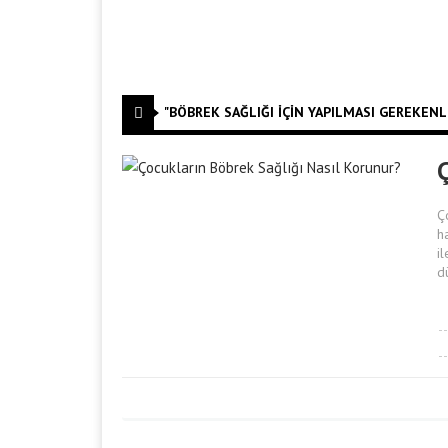
"BÖBREK SAĞLIĞI IÇIN YAPILMASI GEREKENLER
Ç
h
i
d