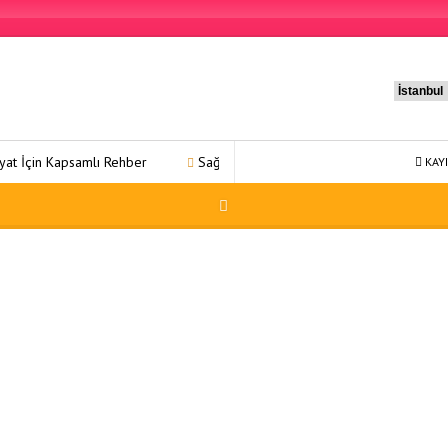
İçin Kapsamlı Rehber
Sağlıklı Yaşam 31: Kapsamlı Bir Refah Yolculuğ
KAYI