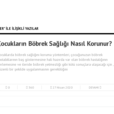
" ILE İLIŞIKLI YAZILAR
Çocukların Böbrek Sağlığı Nasıl Korunur?
ocuklarda böbrek sağlığını koruma yöntemleri, çocuğunuzun böbrek
astalıklarının baş göstermesine hali hazırda var olan böbrek hastalığının
lerlemesine ve ileride böbrek yetmezliği gibi kötü sonuçlara ulaşacağı için ,
üzenli bir şekilde uygulanmasnın gerekliliğini
0
360
27 Nisan 2020
DEVAMI