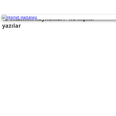
"D vitamini kaynakları" ile İlişikli
yazılar