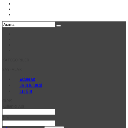
KATEGORİLER
SAYFALAR
YAZARLAR
GIZLILIK İLKESI
İLETIŞIM
GİRİŞ
Kullanıcı Adı
Şifre