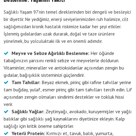
Sağlıklı Yaşam 97’nin temel direklerinden biri dengeli ve besleyici
bir diyettir. Ne yediğimiz, enerji seviyelerimizden ruh halimize, cilt
sağlığımızdan kronik hastalık riskimize kadar her şeyi etkiler.
İşlenmiş gıdalardan uzak durarak, doğal ve taze ürünlere
yönelmek, bu yolculuktaki ilk ve en önemli adımdır.
Meyve ve Sebze Ağırlıklı Beslenme:
Her öğünde
tabağınızın yarısını renkli sebze ve meyvelerle doldurun.
Vitaminler, mineraller ve antioksidanlar açısından zengin bu
gıdalar, bağışıklık sisteminizi güçlendirir.
Tam Tahıllar:
Beyaz ekmek, pirinç gibi rafine tahıllar yerine
tam buğday, yulaf, esmer pirinç gibi tam tahılları tercih edin. Lif
açısından zengin olmaları sindirimi destekler ve tokluk hissi
verir.
Sağlıklı Yağlar:
Zeytinyağı, avokado, kuruyemişler ve yağlı
balıklar gibi sağlıklı yağ kaynaklarını diyetinize ekleyin. Kalp
sağlığı için kritik öneme sahiptirler.
Yeterli Protein:
Kırmızı et, tavuk, balık, yumurta,