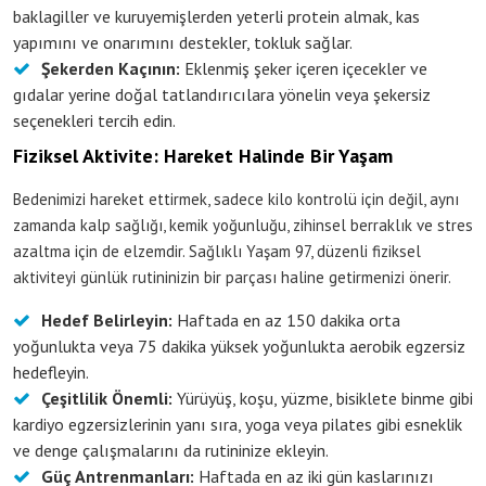
baklagiller ve kuruyemişlerden yeterli protein almak, kas
yapımını ve onarımını destekler, tokluk sağlar.
Şekerden Kaçının:
Eklenmiş şeker içeren içecekler ve
gıdalar yerine doğal tatlandırıcılara yönelin veya şekersiz
seçenekleri tercih edin.
Fiziksel Aktivite: Hareket Halinde Bir Yaşam
Bedenimizi hareket ettirmek, sadece kilo kontrolü için değil, aynı
zamanda kalp sağlığı, kemik yoğunluğu, zihinsel berraklık ve stres
azaltma için de elzemdir. Sağlıklı Yaşam 97, düzenli fiziksel
aktiviteyi günlük rutininizin bir parçası haline getirmenizi önerir.
Hedef Belirleyin:
Haftada en az 150 dakika orta
yoğunlukta veya 75 dakika yüksek yoğunlukta aerobik egzersiz
hedefleyin.
Çeşitlilik Önemli:
Yürüyüş, koşu, yüzme, bisiklete binme gibi
kardiyo egzersizlerinin yanı sıra, yoga veya pilates gibi esneklik
ve denge çalışmalarını da rutininize ekleyin.
Güç Antrenmanları:
Haftada en az iki gün kaslarınızı