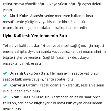
çalıştırmaya yönelik ağırlık veya vücut ağırlığı egzersizleri
yapın.
Aktif Kalın:
Asansör yerine merdiven kullanın, kısa
mesafelerde yürüyün veya bisiklete binin. Uzun süre
oturmaktan kaçının, molalarda kalkıp hareket edin.
Uyku Kalitesi: Yenilenmenin Sırrı
Yeterli ve kaliteli uyku, fiziksel ve zihinsel sağlığımız için hayati
öneme sahiptir. Uyku sırasında vücudumuz kendini onarır, zihnimiz
bilgileri işler ve yenilenir. Sağlıklı Yaşam 97’de, uykuyu
önceliklendirmek esastır.
Düzenli Uyku Saatleri:
Her gün aynı saatte yatıp aynı
saatte kalkmaya çalışın, hafta sonları bile.
Konforlu Ortam:
Yatak odanızın karanlık, sessiz ve serin
olduğundan emin olun.
Ekran Süresini Kısaltın:
Yatmadan en az bir saat önce
telefon, tablet ve bilgisayar gibi mavi ışık yayan cihazlardan
uzak durun.