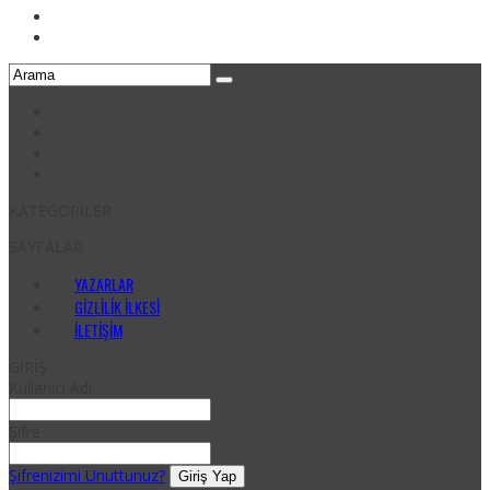
KATEGORİLER
SAYFALAR
YAZARLAR
GIZLILIK İLKESI
İLETIŞIM
GİRİŞ
Kullanıcı Adı
Şifre
Şifrenizimi Unuttunuz?