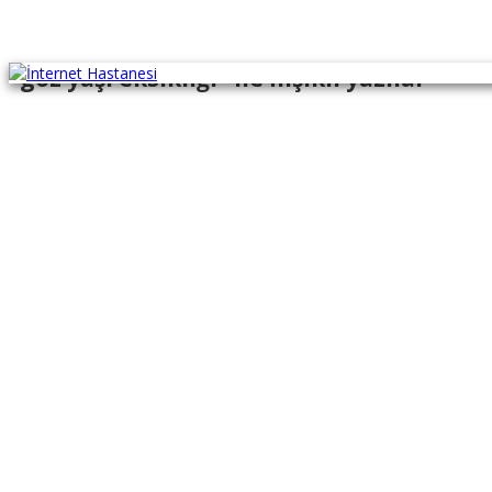
"göz yaşı eksikliği" ile İlişikli yazılar