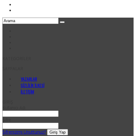
KATEGORİLER
SAYFALAR
YAZARLAR
GIZLILIK İLKESI
İLETIŞIM
GİRİŞ
Kullanıcı Adı
Şifre
Şifrenizimi Unuttunuz?