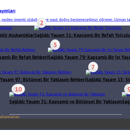
aşımları
ni, neden önemli olduğunu ve nasıl doğru besleneceğinizi öğrenin. Uzman tav
2
lir Alışkanlıklar
Sağlıklı Yaşam 31: Kapsamlı Bir Refah Yolcul
5
samlı Bir Refah Rehberi
Sağlıklı Yaşam 79: Kapsamlı Bir İyi Ya
7
ı Yaşam 97: Bütünsel Bir Yaklaşım Rehberi
Sağlıklı Yaşam 13: St
10
Sağlıklı Yaşam 31: Kapsamlı ve Bütünsel Bir Yaklaşım
Sağ
ullanılamaz.