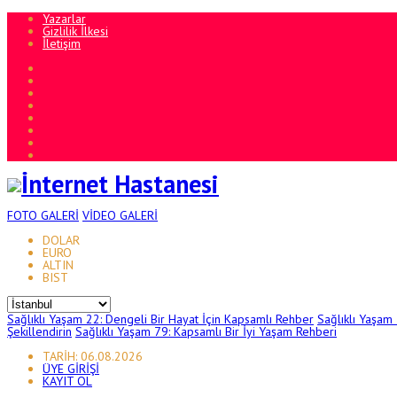
Yazarlar
Gizlilik İlkesi
İletişim
FOTO
GALERİ
VİDEO
GALERİ
DOLAR
EURO
ALTIN
BIST
Sağlıklı Yaşam 22: Dengeli Bir Hayat İçin Kapsamlı Rehber
Sağlıklı Yaşam
Şekillendirin
Sağlıklı Yaşam 79: Kapsamlı Bir İyi Yaşam Rehberi
TARİH: 06.08.2026
ÜYE GİRİŞİ
KAYIT OL