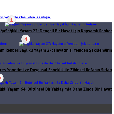
siyeleriyle ideal kilonuza ulaşın.
1
uğu
Sağlıklı Yaşam 22: Dengeli Bir Hayat İçin Kapsamlı Rehber
4
şam Rehberi
Sağlıklı Yaşam 27: Hayatınızı Yeniden Şekillendirin
res Yönetimi ve Duygusal Esneklik ile Zihinsel Refahın Sırları
9
lıklı Yaşam 64: Bütünsel Bir Yaklaşımla Daha Zinde Bir Hayat