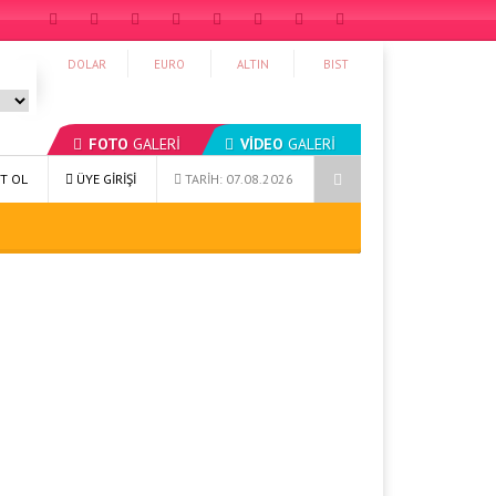
DOLAR
EURO
ALTIN
BIST
FOTO
GALERİ
VİDEO
GALERİ
ızı Yeniden Şekillendirin
Sağlıklı Yaşam 79: Kapsamlı Bir İyi Yaşam 
T OL
ÜYE GİRİŞİ
TARİH: 07.08.2026