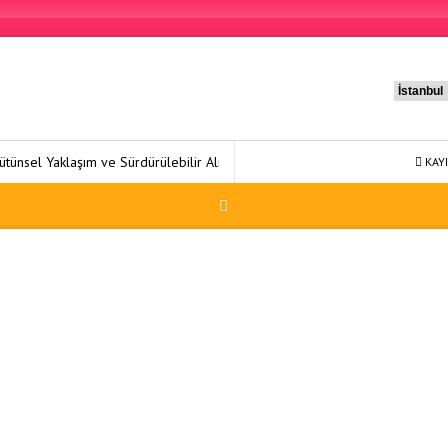
l Yaklaşım ve Sürdürülebilir Alışkanlıklar
Sağlıklı Yaşam 27: Hayatın
KAYI