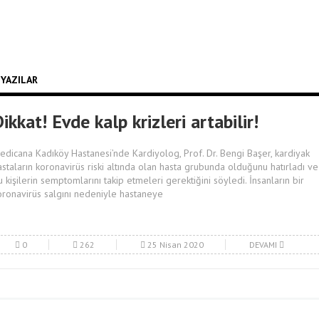
 YAZILAR
ikkat! Evde kalp krizleri artabilir!
edicana Kadıköy Hastanesi’nde Kardiyolog, Prof. Dr. Bengi Başer, kardiyak
astaların koronavirüs riski altında olan hasta grubunda olduğunu hatırladı ve
u kişilerin semptomlarını takip etmeleri gerektiğini söyledi. İnsanların bir
oronavirüs salgını nedeniyle hastaneye
0
262
25 Nisan 2020
DEVAMI