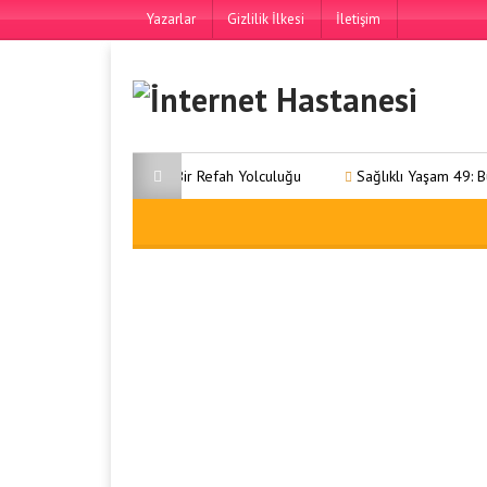
Yazarlar
Gizlilik İlkesi
İletişim
lı Yaşam 31: Kapsamlı Bir Refah Yolculuğu
Sağlıklı Yaşam 49: Bütünse