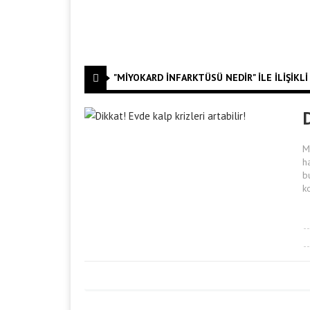
"MIYOKARD INFARKTÜSÜ NEDIR" ILE İLIŞIKLI
D
M
h
b
k