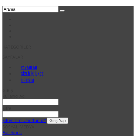
KATEGORİLER
SAYFALAR
YAZARLAR
GIZLILIK İLKESI
İLETIŞIM
GİRİŞ
Kullanıcı Adı
Şifre
Şifrenizimi Unuttunuz?
SOSYAL MEDYA
Facebook