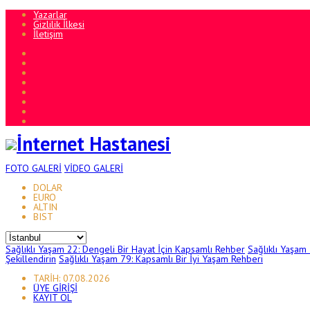
Yazarlar
Gizlilik İlkesi
İletişim
FOTO
GALERİ
VİDEO
GALERİ
DOLAR
EURO
ALTIN
BIST
Sağlıklı Yaşam 22: Dengeli Bir Hayat İçin Kapsamlı Rehber
Sağlıklı Yaşam
Şekillendirin
Sağlıklı Yaşam 79: Kapsamlı Bir İyi Yaşam Rehberi
TARİH: 07.08.2026
ÜYE GİRİŞİ
KAYIT OL