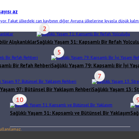
ayısı az
ıyor. Fakat ülkedeki can kaybının diğer Avrupa ülkelerine kıyasla düşük kal
2
lir Alışkanlıklar
Sağlıklı Yaşam 31: Kapsamlı Bir Refah Yolcul
5
samlı Bir Refah Rehberi
Sağlıklı Yaşam 79: Kapsamlı Bir İyi Ya
7
ı Yaşam 97: Bütünsel Bir Yaklaşım Rehberi
Sağlıklı Yaşam 13: St
10
Sağlıklı Yaşam 31: Kapsamlı ve Bütünsel Bir Yaklaşım
Sağ
ullanılamaz.