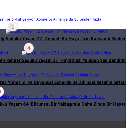
ması ise dikkat çekiyor. Abone ol Almanya’da 15 binden fazla
1
uğu
Sağlıklı Yaşam 22: Dengeli Bir Hayat İçin Kapsamlı Rehber
4
şam Rehberi
Sağlıklı Yaşam 27: Hayatınızı Yeniden Şekillendirin
res Yönetimi ve Duygusal Esneklik ile Zihinsel Refahın Sırları
9
lıklı Yaşam 64: Bütünsel Bir Yaklaşımla Daha Zinde Bir Hayat