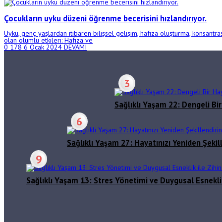
Çocukların uyku düzeni öğrenme becerisini hızlandırıyor.
Uyku, genç yaşlardan itibaren bilişsel gelişim, hafıza oluşturma, konsant
olan olumlu etkileri: Hafıza ve
0
178
6 Ocak 2024
DEVAMI
3
Sağlıklı Yaşam 22: Dengeli Bi
6
Sağlıklı Yaşam 27: Hayatınızı Yeniden Şekil
9
Sağlıklı Yaşam 13: Stres Yönetimi ve Duygusal Esneklik 