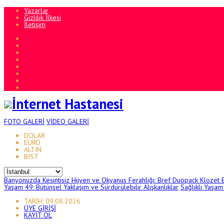
Yazarlar
Gizlilik İlkesi
İletişim
FOTO
GALERİ
VİDEO
GALERİ
DOLAR
EURO
ALTIN
BIST
Banyonuzda Kesintisiz Hijyen ve Okyanus Ferahlığı: Bref Duopack Klozet 
Yaşam 49: Bütünsel Yaklaşım ve Sürdürülebilir Alışkanlıklar
Sağlıklı Yaşam
TARİH: 09.08.2026
ÜYE GİRİŞİ
KAYIT OL