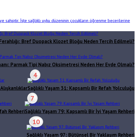
e sahiptir. İşte sağlıklı uyku düzeninin çocukların öğrenme becerilerine
Ferahlığı: Bref Duopack Klozet Bloğu Neden Tercih Edilmeli?
amanı: Parmak Tipi Nabız Oksimetresi Neden Her Evde Olmalı?
4
Alışkanlıklar
Sağlıklı Yaşam 31: Kapsamlı Bir Refah Yolculuğu
7
fah Rehberi
Sağlıklı Yaşam 79: Kapsamlı Bir İyi Yaşam Rehberi
10
Sağlıklı Yaşam 97: Bütünsel Bir Yaklaşım Rehberi