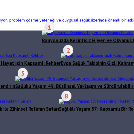
rasyon, problem çözme yeteneği ve duygusal sağlık üzerinde önemli bir etkiy
1
Banyonuzda Kesintisiz Hijyen ve Okyanus 
2
r Hayat İçin Kapsamlı Rehber
Evde Sağlık Takibinin Gizli Kahr
5
lendirin
Sağlıklı Yaşam 49: Bütünsel Yaklaşım ve Sürdürülebilir 
8
ile Zihinsel Refahın Sırları
Sağlıklı Yaşam 37: Kapsamlı Bir Re