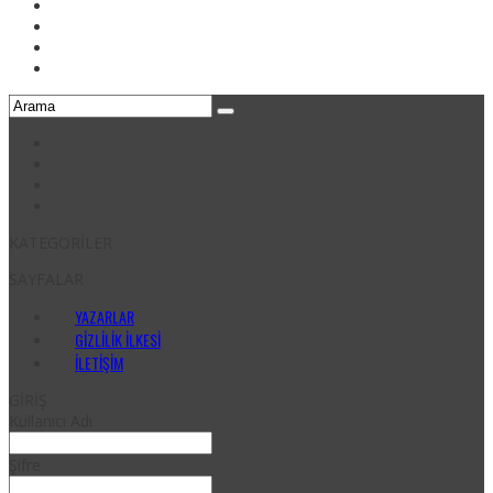
KATEGORİLER
SAYFALAR
YAZARLAR
GIZLILIK İLKESI
İLETIŞIM
GİRİŞ
Kullanıcı Adı
Şifre