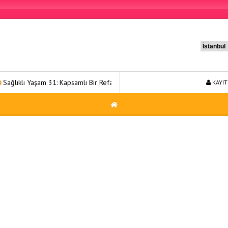
şam 31: Kapsamlı Bir Refah Yolculuğu
Sağlıklı Yaşam 49: Bütünsel Ya
KAYIT