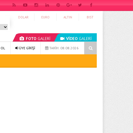
DOLAR
EURO
ALTIN
BIST
FOTO
GALERİ
VİDEO
GALERİ
klaşım ve Sürdürülebilir Alışkanlıklar
Sağlıklı Yaşam 27: Hayatınızı 
 OL
ÜYE GİRİŞİ
TARİH: 08.08.2026