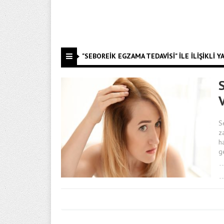
"SEBOREIK EGZAMA TEDAVISI" ILE İLIŞIKLI Y
S
S
z
h
g