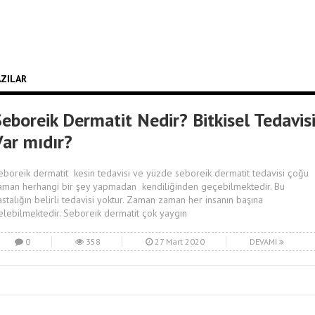
AZILAR
eboreik Dermatit Nedir? Bitkisel Tedavis
Var mıdır?
eboreik dermatit kesin tedavisi ve yüzde seboreik dermatit tedavisi çoğu
aman herhangi bir şey yapmadan kendiliğinden geçebilmektedir. Bu
astalığın belirli tedavisi yoktur. Zaman zaman her insanın başına
elebilmektedir. Seboreik dermatit çok yaygın
0
358
27 Mart 2020
DEVAMI