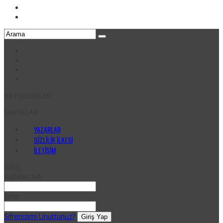
KATEGORİLER
SAYFALAR
YAZARLAR
GIZLILIK İLKESI
İLETIŞIM
GİRİŞ
Kullanıcı Adı
Şifre
Şifrenizimi Unuttunuz?