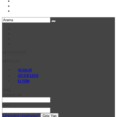
KATEGORİLER
SAYFALAR
YAZARLAR
GIZLILIK İLKESI
İLETIŞIM
GİRİŞ
Kullanıcı Adı
Şifre
Şifrenizimi Unuttunuz?