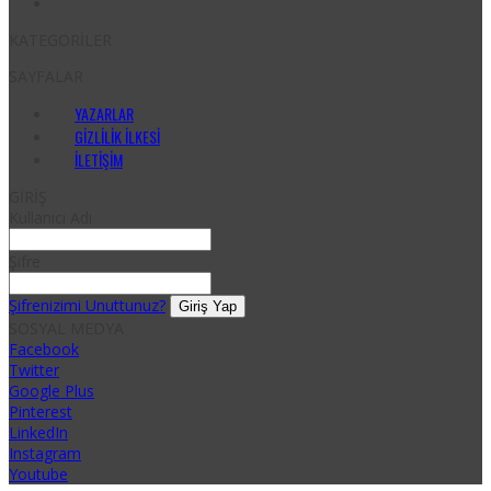
KATEGORİLER
SAYFALAR
YAZARLAR
GIZLILIK İLKESI
İLETIŞIM
GİRİŞ
Kullanıcı Adı
Şifre
Şifrenizimi Unuttunuz?
SOSYAL MEDYA
Facebook
Twitter
Google Plus
Pinterest
LinkedIn
Instagram
Youtube