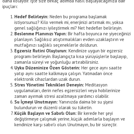
daha kolaydır. İşte size birkaç adımda nasıl başlayacağınıza dair
ipuçları:
Hedef Belirleyin:
Neden bu programa başlamak
istiyorsunuz? Kilo vermek mi, enerjinizi artırmak mı, yoksa
genel sağlığınızı iyileştirmek mi? Net hedefler belirleyin.
Beslenme Planınızı Yapın:
Bir hafta boyunca ne yiyeceğinizi
planlayın. Sağlıksız atıştırmalıkları evden uzaklaştırın ve
mutfağınızı sağlıklı seçeneklerle doldurun.
Egzersiz Rutini Oluşturun:
Kendinize uygun bir egzersiz
programı belirleyin. Başlangıçta kısa yürüyüşlerle başlayıp,
zamanla süreyi ve yoğunluğu artırabilirsiniz.
Uyku Düzeninize Özen Gösterin:
Her gece aynı saatte
yatıp aynı saatte kalkmaya çalışın. Yatmadan önce
elektronik cihazlardan uzak durun.
Stres Yönetimi Teknikleri Deneyin:
Meditasyon
uygulamaları, derin nefes egzersizleri veya hobilerinize
zaman ayırmak stresi azaltmaya yardımcı olabilir.
Su İçmeyi Unutmayın:
Yanınızda daima bir su şişesi
bulundurun ve düzenli olarak su tüketin.
Küçük Başlayın ve Sabırlı Olun:
Bir kerede her şeyi
değiştirmeye çalışmak yerine, küçük adımlarla başlayın ve
kendinize karşı sabırlı olun. Unutmayın, bu bir süreçtir.