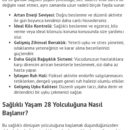
değişim vaat etmez, aynı zamanda uzun vadeli birçok fayda sunar:
Artan Enerji Seviyesi:
Doğru beslenme ve düzenli aktivite
ile gün boyunca kendinizi daha canlı hissedersiniz.
İdeal Kilo Kontrolü:
Sağlıklı beslenme ve egzersiz, kilo
verme veya ideal kilonuzu koruma konusunda size yardımcı
olur.
Gelişmiş Zihinsel Berraklık:
Yeterli uyku ve stres yönetimi,
odaklanma yeteneğinizi ve karar alma becerilerinizi
güçlendirir.
Daha Güçlü Bağışıklık Sistemi:
Vücudunuzun hastalıklara
karşı direncini artıran besinlerle beslenmek, sizi daha az
hasta yapar.
İyileşen Ruh Hali:
Fiziksel aktivite endorfin salgılanmasını
tetiklerken, dengeli yaşam genel ruh halinizi olumlu etkiler.
Gelişmiş Uyku Kalitesi:
Düzenli yaşam tarzı, daha derin ve
dinlendirici bir uyku çekmenizi sağlar.
Sağlıklı Yaşam 28 Yolculuğuna Nasıl
Başlanır?
Bu sağlıklı dönüşüm yolculuğuna başlamak düşündüğünüzden