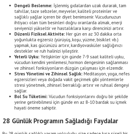
Dengeli Beslenme:
İşlenmiş gıdalardan uzak durarak, tam
tahıllar, taze sebzeler, meyveler, kaliteli proteinler ve
sağlıklı yağlar içeren bir diyet benimsenir. Vücudunuzun
ihtiyacı olan tüm besinleri doğru oranlarda almak, enerji
seviyenizi yükseltir ve hastalıklara karşı direncinizi artırır.
Düzenli Fiziksel Aktivite:
Her gün en az 30 dakika orta
yoğunlukta egzersiz (yürüyüş, koşu, yüzme, bisiklet vb.)
yapmak, kas gücünüzü artırır, kardiyovasküler sağlığınızı
destekler ve ruh halinizi iyileştirir.
Yeterli Uyku:
Yetişkinler için günde 7-9 saat kaliteli uyku,
vücudun kendini yenilemesi, hormon dengesinin sağlanması
ve zihinsel fonksiyonların düzgün çalışması için elzemdir.
Stres Yönetimi ve Zihinsel Sağlık:
Meditasyon, yoga, nefes
egzersizleri veya doğada vakit geçirmek gibi yöntemlerle
stresi yönetmek, zihinsel berraklığı artırır ve ruhsal dengeyi
sağlar.
Bol Su Tüketimi:
Vücudun fonksiyonlarını doğru bir şekilde
yerine getirebilmesi için günde en az 8-10 bardak su içmek
hayati öneme sahiptir.
28 Günlük Programın Sağladığı Faydalar
Bu 28 günlük sağlıklı yaşam yolculuğu, size sadece kısa süreli bir