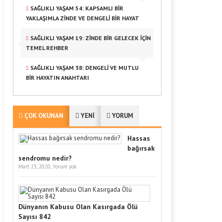
SAĞLIKLI YAŞAM 54: KAPSAMLI BIR
YAKLAŞIMLA ZINDE VE DENGELI BIR HAYAT
SAĞLIKLI YAŞAM 19: ZINDE BIR GELECEK İÇIN
TEMEL REHBER
SAĞLIKLI YAŞAM 38: DENGELI VE MUTLU
BIR HAYATIN ANAHTARI
ÇOK OKUNAN
YENİ
YORUM
Hassas
bağırsak
sendromu nedir?
Mart 23, 2020,
Yorum yok
Dünyanın Kabusu Olan Kasırgada Ölü
Sayısı 842