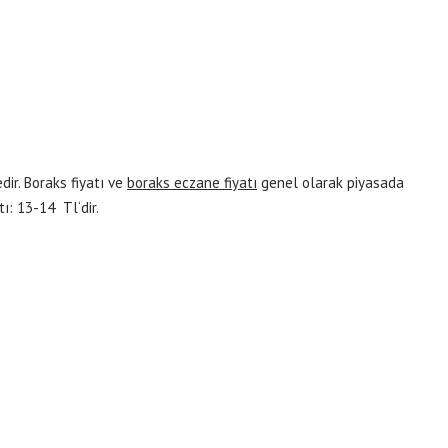
ir. Boraks fiyatı ve
boraks eczane fiyatı
genel olarak piyasada
ı: 13-14 Tl‘dir.