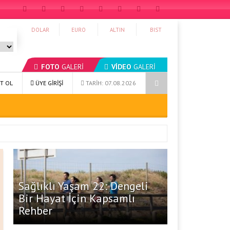
DOLAR
EURO
ALTIN
BIST
FOTO
GALERİ
VİDEO
GALERİ
e Sürdürülebilir Alışkanlıklar
Sağlıklı Yaşam 27: Hayatınızı Yeniden 
T OL
ÜYE GİRİŞİ
TARİH: 07.08.2026
Sağlıklı Yaşam 22: Dengeli
Bir Hayat İçin Kapsamlı
Rehber