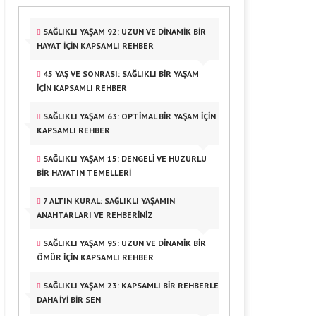
SAĞLIKLI YAŞAM 92: UZUN VE DINAMIK BIR
HAYAT İÇIN KAPSAMLI REHBER
45 YAŞ VE SONRASI: SAĞLIKLI BIR YAŞAM
İÇIN KAPSAMLI REHBER
SAĞLIKLI YAŞAM 63: OPTIMAL BIR YAŞAM İÇIN
KAPSAMLI REHBER
SAĞLIKLI YAŞAM 15: DENGELI VE HUZURLU
BIR HAYATIN TEMELLERI
7 ALTIN KURAL: SAĞLIKLI YAŞAMIN
ANAHTARLARI VE REHBERINIZ
SAĞLIKLI YAŞAM 95: UZUN VE DINAMIK BIR
ÖMÜR İÇIN KAPSAMLI REHBER
SAĞLIKLI YAŞAM 23: KAPSAMLI BIR REHBERLE
DAHA İYI BIR SEN