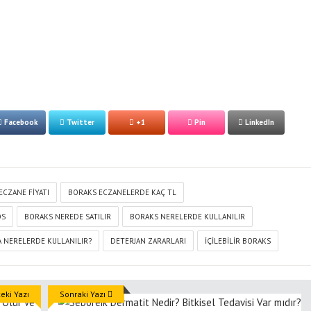
Facebook
Twitter
+1
Pin
LinkedIn
ECZANE FIYATI
BORAKS ECZANELERDE KAÇ TL
OS
BORAKS NEREDE SATILIR
BORAKS NERELERDE KULLANILIR
A NERELERDE KULLANILIR?
DETERJAN ZARARLARI
İÇILEBILIR BORAKS
ki Yazı
Sonraki Yazı