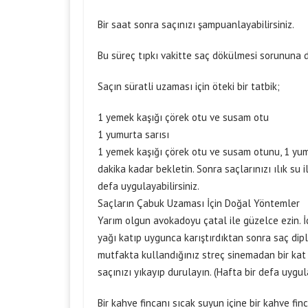
Bir saat sonra saçınızı şampuanlayabilirsiniz.
Bu süreç tıpkı vakitte saç dökülmesi sorununa 
Saçın süratli uzaması için öteki bir tatbik;
1 yemek kaşığı çörek otu ve susam otu
1 yumurta sarısı
1 yemek kaşığı çörek otu ve susam otunu, 1 yumu
dakika kadar bekletin. Sonra saçlarınızı ılık su 
defa uygulayabilirsiniz.
Saçların Çabuk Uzaması İçin Doğal Yöntemler
Yarım olgun avokadoyu çatal ile güzelce ezin. İç
yağı katıp uygunca karıştırdıktan sonra saç dip
mutfakta kullandığınız streç sinemadan bir kat 
saçınızı yıkayıp durulayın. (Hafta bir defa uygula
Bir kahve fincanı sıcak suyun içine bir kahve f