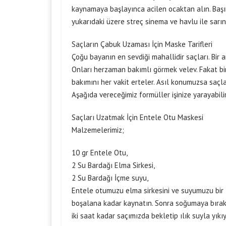
kaynamaya başlayınca acilen ocaktan alın. Başın
yukarıdaki üzere streç sinema ve havlu ile sarın.
Saçların Çabuk Uzaması İçin Maske Tarifleri
Çoğu bayanın en sevdiği mahallidir saçları. Bir 
Onları herzaman bakımlı görmek velev. Fakat b
bakımını her vakit erteler. Asıl konumuzsa saçla
Aşağıda vereceğimiz formüller işinize yarayabilir
Saçları Uzatmak İçin Entele Otu Maskesi
Malzemelerimiz;
10 gr Entele Otu,
2 Su Bardağı Elma Sirkesi,
2 Su Bardağı İçme suyu,
Entele otumuzu elma sirkesini ve suyumuzu bir t
boşalana kadar kaynatın. Sonra soğumaya bırakı
iki saat kadar saçımızda bekletip ılık suyla yıkı