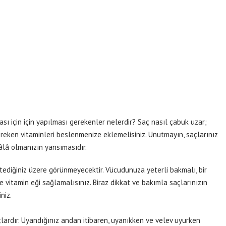
ı için için yapılması gerekenler nelerdir? Saç nasıl çabuk uzar;
gereken vitaminleri beslenmenize eklemelisiniz. Unutmayın, saçlarınız
 âlâ olmanızın yansımasıdır.
ediğiniz üzere görünmeyecektir. Vücudunuza yeterli bakmalı, bir
vitamin eği sağlamalısınız. Biraz dikkat ve bakımla saçlarınızın
niz.
çlardır. Uyandığınız andan itibaren, uyanıkken ve velev uyurken