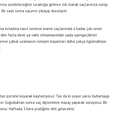
ıza sürebileceğiniz sıcaklığa gelince ılık olarak saçlarınıza sürüp
 Bir saat sonra saçınızı yıkayıp durulayın.
ana evladına nasıl severse inanın saçlarınıda o kadar çok sever.
irden fazla devir ya vakit olmamasından yada üşengeçlikten
rının çabuk uzamasını isteyen bayanları daha çokça ilgilendiriyor.
.
as içersine koyarak kaynatıyoruz. Tas da ki suyun yarısı buharlaşıp
n. Soğuduktan sonra saç diplerimize masaj yaparak sürüyoruz. Bir
yoruz. Haftada 3 kere pratiğiniz ehil gelecektir.