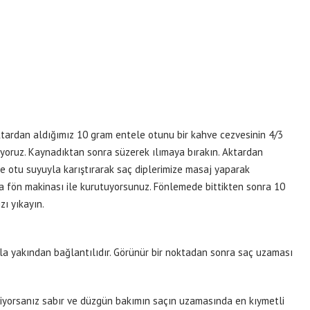
ktardan aldığımız 10 gram entele otunu bir kahve cezvesinin 4/3
ıyoruz. Kaynadıktan sonra süzerek ılımaya bırakın. Aktardan
e otu suyuyla karıştırarak saç diplerimize masaj yaparak
ka fön makinası ile kurutuyorsunuz. Fönlemede bittikten sonra 10
zı yıkayın.
ıyla yakından bağlantılıdır. Görünür bir noktadan sonra saç uzaması
diyorsanız sabır ve düzgün bakımın saçın uzamasında en kıymetli