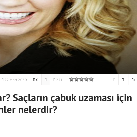
22 Mart 2020
0
271
-
+
ar? Saçların çabuk uzaması için
nler nelerdir?