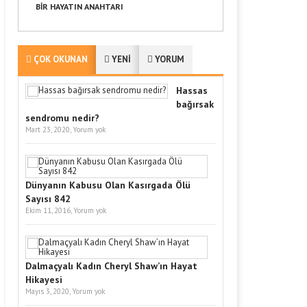
BIR HAYATIN ANAHTARI
ÇOK OKUNAN
YENİ
YORUM
Hassas
bağırsak
sendromu nedir?
Mart 23, 2020,
Yorum yok
Dünyanın Kabusu Olan Kasırgada Ölü
Sayısı 842
Ekim 11, 2016,
Yorum yok
Dalmaçyalı Kadın Cheryl Shaw’ın Hayat
Hikayesi
Mayıs 3, 2020,
Yorum yok