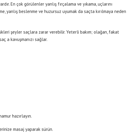
vardır. En çok görülenler yanlış fırçalama ve yıkama, uçlarını
irme, yanlış beslenme ve huzursuz uyumak da saçta kırılmaya neden
leri şeyler saçlara zarar verebilir. Yeterli bakım; olağan, fakat
r saç a kavuşmanızı sağlar.
 hamur hazırlayın.
erinize masaj yaparak sürün.