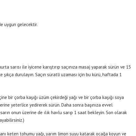
de uygun gelecektir.
rta sarısı ile iyicene karıştırıp saçınıza masaj yaparak sürün ve 15
ile şıkça durulayın. Saçın süratli uzaması için bu kürü, haftada 1
ine bir çorba kaşığı üzüm çekirdeği yağı ve bir çorba kaşığı soya
lerine yeterlice yedirerek sürün. Daha sonra başınıza evvel
sarın onun üzerine de ılık havlu sarıp 1 saat bekleyin. Son olarak
yabilirsiniz.)
incanı keten tohumu yağı, yarım limon suyu katarak ocağa koyun ve