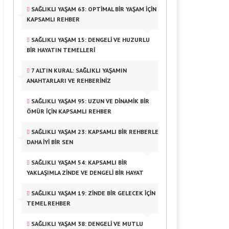
SAĞLIKLI YAŞAM 63: OPTIMAL BIR YAŞAM İÇIN
KAPSAMLI REHBER
SAĞLIKLI YAŞAM 15: DENGELI VE HUZURLU
BIR HAYATIN TEMELLERI
7 ALTIN KURAL: SAĞLIKLI YAŞAMIN
ANAHTARLARI VE REHBERINIZ
SAĞLIKLI YAŞAM 95: UZUN VE DINAMIK BIR
ÖMÜR İÇIN KAPSAMLI REHBER
SAĞLIKLI YAŞAM 23: KAPSAMLI BIR REHBERLE
DAHA İYI BIR SEN
SAĞLIKLI YAŞAM 54: KAPSAMLI BIR
YAKLAŞIMLA ZINDE VE DENGELI BIR HAYAT
SAĞLIKLI YAŞAM 19: ZINDE BIR GELECEK İÇIN
TEMEL REHBER
SAĞLIKLI YAŞAM 38: DENGELI VE MUTLU