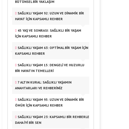
BÜTÜNSEL BIR YAKLAŞIM
SAĞLIKLI YAŞAM 92: UZUN VE DINAMIK BIR
HAYAT İÇIN KAPSAMLI REHBER
45 YAŞ VE SONRASI: SAĞLIKLI BIR YAŞAM
İÇIN KAPSAMLI REHBER
SAĞLIKLI YAŞAM 63: OPTIMAL BIR YAŞAM İÇIN
KAPSAMLI REHBER
SAĞLIKLI YAŞAM 15: DENGELI VE HUZURLU
BIR HAYATIN TEMELLERI
7 ALTIN KURAL: SAĞLIKLI YAŞAMIN
ANAHTARLARI VE REHBERINIZ
SAĞLIKLI YAŞAM 95: UZUN VE DINAMIK BIR
ÖMÜR İÇIN KAPSAMLI REHBER
SAĞLIKLI YAŞAM 23: KAPSAMLI BIR REHBERLE
DAHA İYI BIR SEN