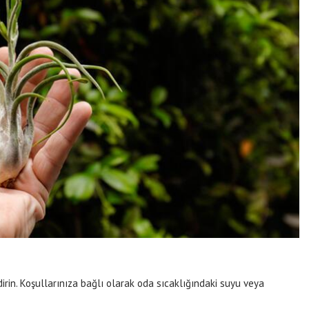
irin. Koşullarınıza bağlı olarak oda sıcaklığındaki suyu veya