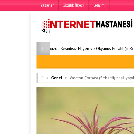
Yazarlar
Gizlilik İlkesi
İletişim
uzda Kesintisiz Hijyen ve Okyanus Ferahlığı: Bref Duopack Klozet Bloğu N
»
»
Genel
Wonton Çorbası (Sebzeli) nasıl yapı