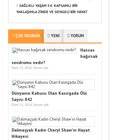
SAĞLIKLI YAŞAM 54: KAPSAMLI BIR
YAKLAŞIMLA ZINDE VE DENGELI BIR HAYAT
ÇOK OKUNAN
YENİ
YORUM
Hassas
bağırsak
sendromu nedir?
Mart 23, 2020,
Yorum yok
Dünyanın Kabusu Olan Kasırgada Ölü
Sayısı 842
Ekim 11, 2016,
Yorum yok
Dalmaçyalı Kadın Cheryl Shaw’ın Hayat
Hikayesi