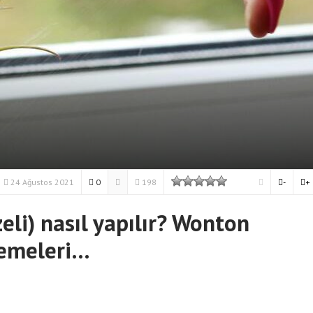
24 Ağustos 2021
0
198
-
+
li) nasıl yapılır? Wonton
zemeleri…