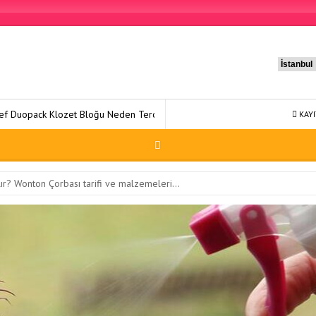
eden Tercih Edilmeli?
Sağlıklı Yaşam 22: Dengeli Bir Hayat İçin Ka
KAYI
lır? Wonton Çorbası tarifi ve malzemeleri…