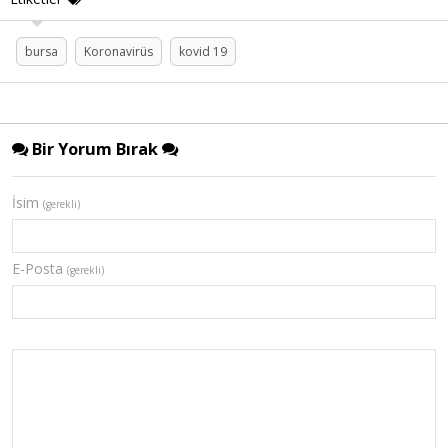
bursa
Koronavirüs
kovid 19
Bir Yorum Bırak
İsim
(gerekli)
E-Posta
(gerekli)