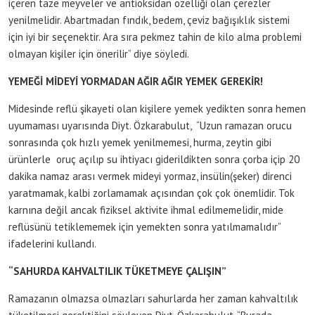
içeren taze meyveler ve antioksidan özelliği olan çerezler
yenilmelidir. Abartmadan fındık, bedem, çeviz bağışıklık sistemi
için iyi bir seçenektir. Ara sıra pekmez tahin de kilo alma problemi
olmayan kişiler için önerilir” diye söyledi.
YEMEĞİ MİDEYİ YORMADAN AĞIR AĞIR YEMEK GEREKİR!
Midesinde reflü şikayeti olan kişilere yemek yedikten sonra hemen
uyumaması uyarısında Diyt. Özkarabulut, “Uzun ramazan orucu
sonrasında çok hızlı yemek yenilmemesi, hurma, zeytin gibi
ürünlerle oruç açılıp su ihtiyacı giderildikten sonra çorba içip 20
dakika namaz arası vermek mideyi yormaz, insülin(şeker) direnci
yaratmamak, kalbi zorlamamak açısından çok çok önemlidir. Tok
karnına değil ancak fiziksel aktivite ihmal edilmemelidir, mide
reflüsünü tetiklememek için yemekten sonra yatılmamalıdır”
ifadelerini kullandı.
“SAHURDA KAHVALTILIK TÜKETMEYE ÇALIŞIN”
Ramazanın olmazsa olmazları sahurlarda her zaman kahvaltılık