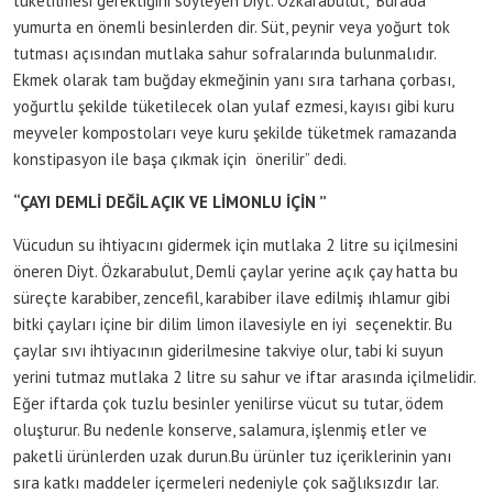
tüketilmesi gerektiğini söyleyen Diyt. Özkarabulut, “Burada
yumurta en önemli besinlerden dir. Süt, peynir veya yoğurt tok
tutması açısından mutlaka sahur sofralarında bulunmalıdır.
Ekmek olarak tam buğday ekmeğinin yanı sıra tarhana çorbası,
yoğurtlu şekilde tüketilecek olan yulaf ezmesi, kayısı gibi kuru
meyveler kompostoları veye kuru şekilde tüketmek ramazanda
konstipasyon ile başa çıkmak için önerilir” dedi.
“ÇAYI DEMLİ DEĞİL AÇIK VE LİMONLU İÇİN ”
Vücudun su ihtiyacını gidermek için mutlaka 2 litre su içilmesini
öneren Diyt. Özkarabulut, Demli çaylar yerine açık çay hatta bu
süreçte karabiber, zencefil, karabiber ilave edilmiş ıhlamur gibi
bitki çayları içine bir dilim limon ilavesiyle en iyi seçenektir. Bu
çaylar sıvı ihtiyacının giderilmesine takviye olur, tabi ki suyun
yerini tutmaz mutlaka 2 litre su sahur ve iftar arasında içilmelidir.
Eğer iftarda çok tuzlu besinler yenilirse vücut su tutar, ödem
oluşturur. Bu nedenle konserve, salamura, işlenmiş etler ve
paketli ürünlerden uzak durun.Bu ürünler tuz içeriklerinin yanı
sıra katkı maddeler içermeleri nedeniyle çok sağlıksızdır lar.